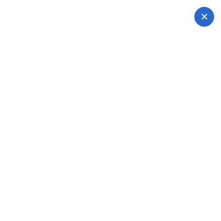
登录平台
✕
标签云列表
按标签聚合浏览相关文章
票房差距超五成 两部新片口碑对比分析